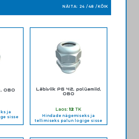
NÄITA:
24
48
KÕIK
Läbiviik PG 42, polüamiid,
3, OBO
OBO
032
Tootekood:
2024799
Laos:
12
TK
ks ja
Hindade nägemiseks ja
ige sisse
tellimiseks palun logige sisse