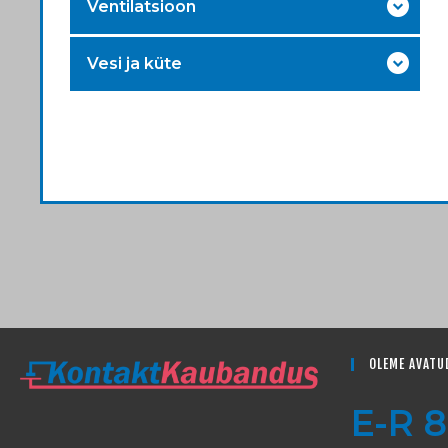
Ventilatsioon
Vesi ja küte
OLEME AVATU
E-R 8