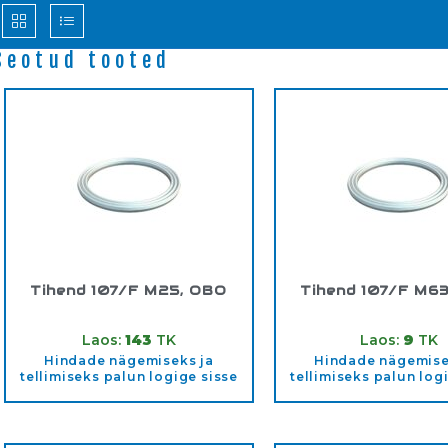
Seotud tooted
Tihend 107/F M25, OBO
Tihend 107/F M6
Tootekood:
2030016
Tootekood:
2030
Laos:
143
TK
Laos:
9
TK
Hindade nägemiseks ja
Hindade nägemise
tellimiseks palun logige sisse
tellimiseks palun log