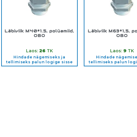
Läbiviik M40*1.5, polüamiid,
Läbiviik M63*1,5, po
OBO
OBO
Tootekood:
2022872
Tootekood:
2022
Laos:
26
TK
Laos:
9
TK
Hindade nägemiseks ja
Hindade nägemise
tellimiseks palun logige sisse
tellimiseks palun log