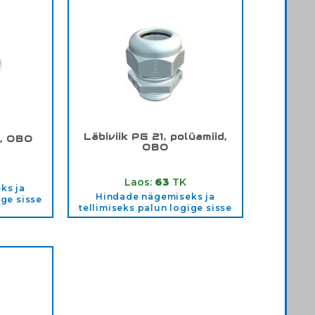
Läbiviik PG 21, polüamiid,
6, OBO
OBO
008
Tootekood:
2024764
Laos:
63
TK
ks ja
Hindade nägemiseks ja
ige sisse
tellimiseks palun logige sisse