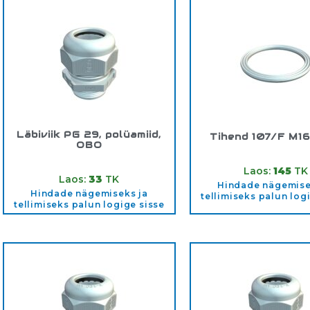
Läbiviik PG 29, polüamiid,
Tihend 107/F M1
OBO
Tootekood:
2030
Tootekood:
2024772
Laos:
145
TK
Laos:
33
TK
Hindade nägemise
Hindade nägemiseks ja
tellimiseks palun log
tellimiseks palun logige sisse