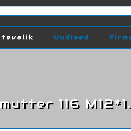
tevalik
Uudised
Firm
mutter 116 M12*1