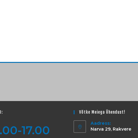
D:
Võtke Meiega Ühendust!
Aadress:
.00-17.00
Narva 29, Rakvere