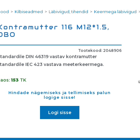
Pood
>
Kilbiseadmed
>
Läbiviigud, tihendid
>
Keermega läbiviigud
Kontramutter 116 M12*1.5,
OBO
Tootekood: 2048906
tandardile DIN 46319 vastav kontramutter
standardile IEC 423 vastava meeterkeermega.
Laos:
153
TK
Hindade nägemiseks ja tellimiseks palun
logige sisse!
Logi sisse