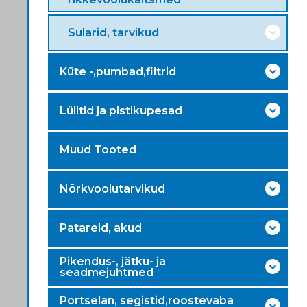
Sularid, tarvikud
Küte -,pumbad,filtrid
Lülitid ja pistikupesad
Muud Tooted
Nõrkvoolutarvikud
Patareid, akud
Pikendus-, jätku- ja
seadmejuhtmed
Portselan, segistid,roostevaba