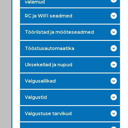
valamud
RC ja WIFI seadmed
Tööriistad ja mõõteseadmed
Tööstusautomaatika
Uksekellad ja nupud
Valgusallikad
Valgustid
Valgustuse tarvikud