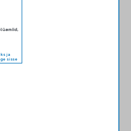
lüamiid,
876
ks ja
ige sisse