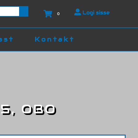
Logi sisse
0
ast
Kontakt
.5, OBO