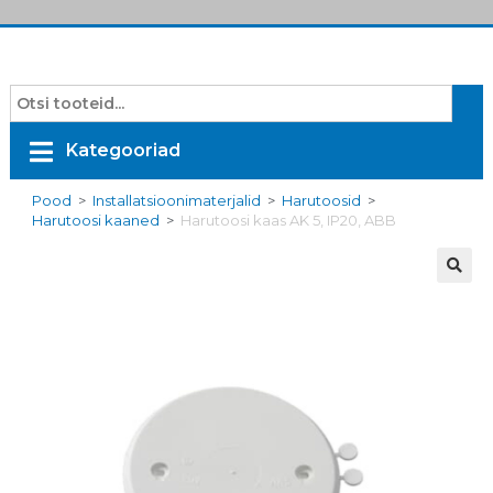
Kategooriad
Pood
>
Installatsioonimaterjalid
>
Harutoosid
>
Harutoosi kaaned
>
Harutoosi kaas AK 5, IP20, ABB