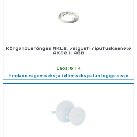
Kõrgendusrõngas AKL2, valgusti riputuskaanele
AK20.1, ABB
Tootekood:
AKL2
Laos:
6
TK
Hindade nägemiseks ja tellimiseks palun logige sisse