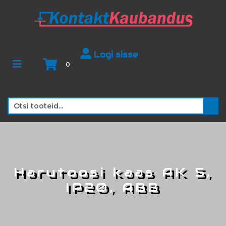
Logi sisse
0
Harutoosi kaas AK 5,
IP20, ABB