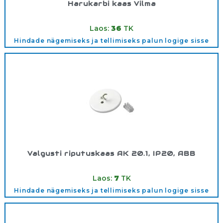
Harukarbi kaas Vilma
Tootekood:
711.221.001
Laos:
36
TK
Hindade nägemiseks ja tellimiseks palun logige sisse
Valgusti riputuskaas AK 20.1, IP20, ABB
Tootekood:
AK20.1
Laos:
7
TK
Hindade nägemiseks ja tellimiseks palun logige sisse