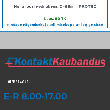
Harutoosi vedrukaas, D=85mm, PROTEC
Tootekood:
117425
Laos:
90
TK
Hindade nägemiseks ja tellimiseks palun logige sisse
OLEME AVATUD:
E-R 8.00-17.00