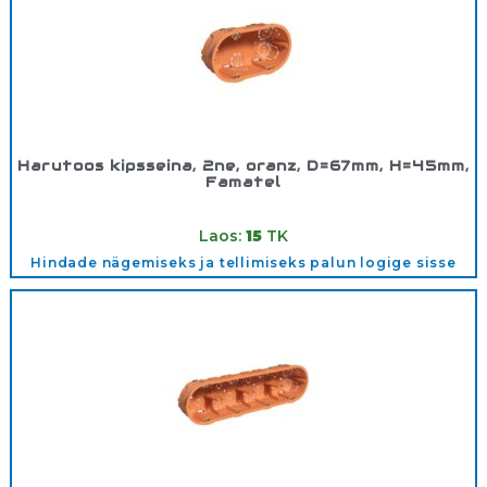
Harutoos kipsseina, 2ne, oranz, D=67mm, H=45mm,
Famatel
Tootekood:
3256
Laos:
15
TK
Hindade nägemiseks ja tellimiseks palun logige sisse