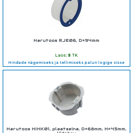
Harutoos RJE06, D=94mm
Tootekood:
RJE06
Laos:
5
TK
Hindade nägemiseks ja tellimiseks palun logige sisse
Harutoos HIHK01, plaatseina, D=68mm, H=45mm,