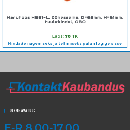
Harutoos HG61-L, õõnesseina, D=68mm, H=61mm,
tuulekindel, OBO
Tootekood:
2003808
Laos:
70
TK
Hindade nägemiseks ja tellimiseks palun logige sisse
OLEME AVATUD:
E-R 8.00-17.00