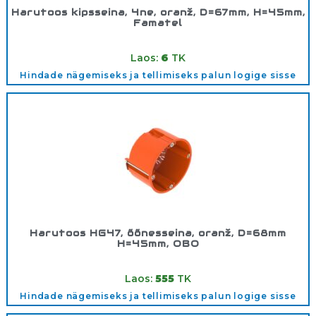
Harutoos kipsseina, 4ne, oranž, D=67mm, H=45mm,
Famatel
Tootekood:
3261
Laos:
6
TK
Hindade nägemiseks ja tellimiseks palun logige sisse
Harutoos HG47, õõnesseina, oranž, D=68mm
H=45mm, OBO
Tootekood:
2003802
Laos:
555
TK
Hindade nägemiseks ja tellimiseks palun logige sisse