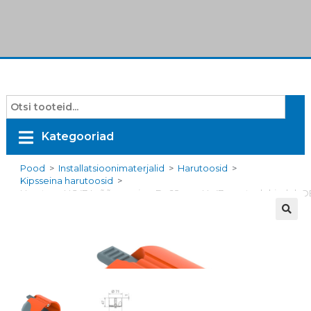
Kategooriad
Pood
>
Installatsioonimaterjalid
>
Harutoosid
>
Kipsseina harutoosid
>
Harutoos HG47-L, õõnesseina, D=68mm, H=47mm, tuulekindel, 