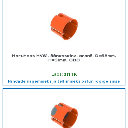
Harutoos HV61, õõnesseina, oranž, D=68mm,
H=61mm, OBO
Tootekood:
2003804
Laos:
311
TK
Hindade nägemiseks ja tellimiseks palun logige sisse