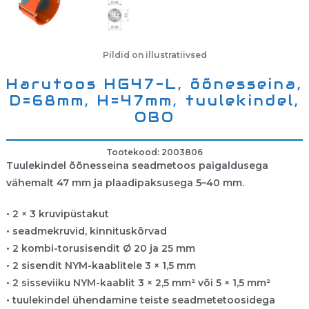
Pildid on illustratiivsed
Harutoos HG47-L, õõnesseina,
D=68mm, H=47mm, tuulekindel,
OBO
Tootekood: 2003806
Tuulekindel õõnesseina seadmetoos paigaldusega
vähemalt 47 mm ja plaadipaksusega 5–40 mm.
• 2 × 3 kruvipüstakut
• seadmekruvid, kinnituskõrvad
• 2 kombi-torusisendit Ø 20 ja 25 mm
• 2 sisendit NYM-kaablitele 3 × 1,5 mm
• 2 sisseviiku NYM-kaablit 3 × 2,5 mm² või 5 × 1,5 mm²
• tuulekindel ühendamine teiste seadmetetoosidega