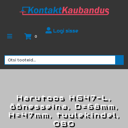
Logi sisse
0
Harutoos HG47-L,
õõnesseina, D=68mm,
H=47mm, tuulekindel,
OBO