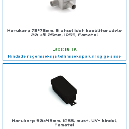
Harukarp 75*75mm, 3 otseliidet kaablitorudele
20 või 25mm, IP55, Famatel
Tootekood:
3059
Laos:
16
TK
Hindade nägemiseks ja tellimiseks palun logige sisse
Harukarp 90x43mm, IP55, must, UV- kindel,
Famatel