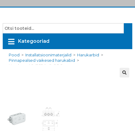
Kategooriad
Pood
>
Installatsioonimaterjalid
>
Harukarbid
>
Pinnapealsed väikesed harukabid
>
Harukarp A6, IP55, hall, OBO