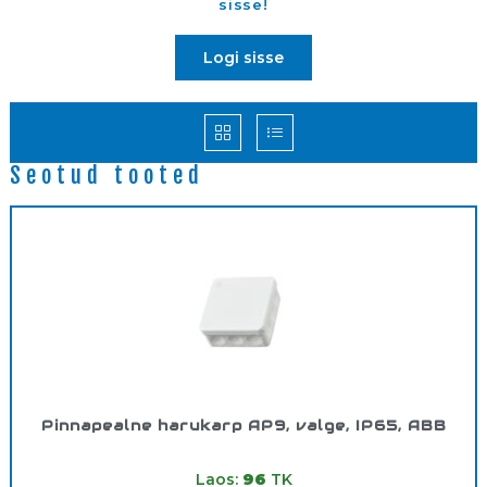
sisse!
Logi sisse
Seotud tooted
Pinnapealne harukarp AP9, valge, IP65, ABB
Tootekood:
AP9
Laos:
96
TK