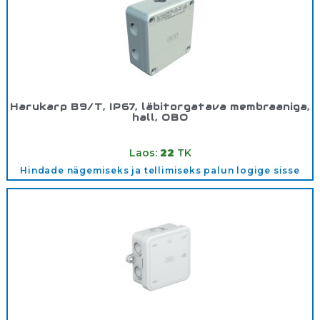
Harukarp B9/T, IP67, läbitorgatava membraaniga,
hall, OBO
Tootekood:
2001810
Laos:
22
TK
Hindade nägemiseks ja tellimiseks palun logige sisse