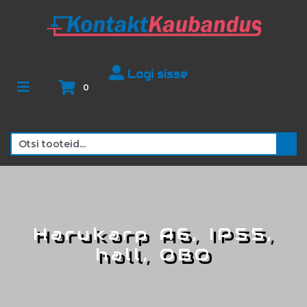
Logi sisse
0
Harukarp A6, IP55,
hall, OBO