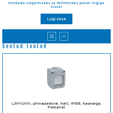
Hindade nägemiseks ja tellimiseks palun logige
sisse!
Logi sisse
Seotud tooted
Lihtlüliti, pinnapealne, hall, IP55, kaanega,
Famatel