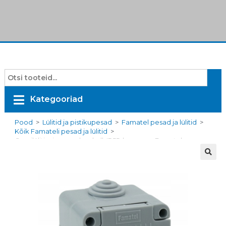
Kategooriad
Pood
>
Lülitid ja pistikupesad
>
Famatel pesad ja lülitid
>
Kõik Famateli pesad ja lülitid
>
Grupilüliti, pinnapealne, hall, IP55, kaanega, Famatel