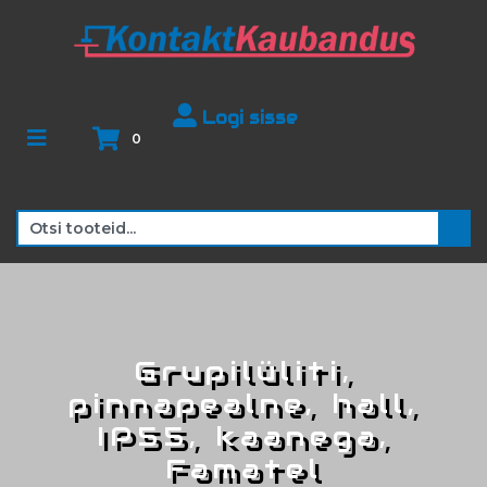
Logi sisse
0
Grupilüliti,
pinnapealne, hall,
IP55, kaanega,
Famatel