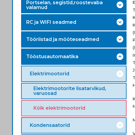
Portselan, segistid,roostevaba
E
valamud
K
RC ja WIFI seadmed
(
Tööriistad ja mõõteseadmed
I
Tööstusautomaatika
J
Elektrimootorid
H
Elektrimootorite lisatarvikud,
varuosad
N
Kõik elektrimootorid
M
Kondensaatorid
V