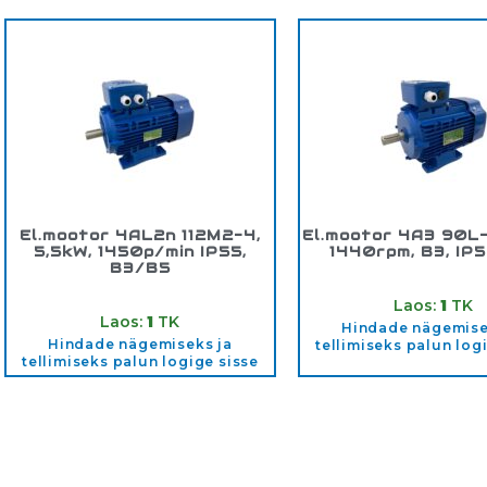
El.mootor 4AL2n 112M2-4,
El.mootor 4A3 90L-
5,5kW, 1450p/min IP55,
1440rpm, B3, IP5
B3/B5
Tootekood:
4A90L4
Tootekood:
4A2112M24
Laos:
1
TK
Laos:
1
TK
Hindade nägemise
Hindade nägemiseks ja
tellimiseks palun log
tellimiseks palun logige sisse