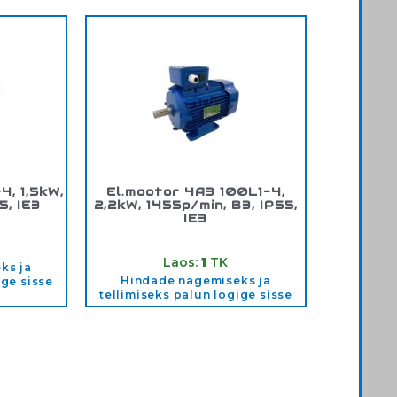
4, 1,5kW,
El.mootor 4A3 100L1-4,
5, IE3
2,2kW, 1455p/min, B3, IP55,
IE3
1.5B3
Tootekood:
100L2.2KW
Laos:
1
TK
ks ja
Hindade nägemiseks ja
ige sisse
tellimiseks palun logige sisse