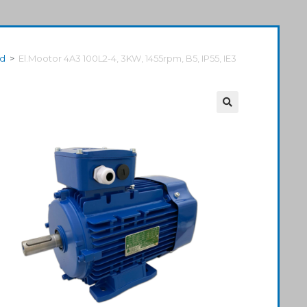
id
>
El.Mootor 4A3 100L2-4, 3KW, 1455rpm, B5, IP55, IE3