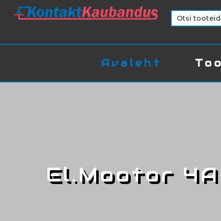
Avaleht
Too
El.Mootor 4A