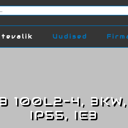
tevalik
Uudised
Firm
3 100L2-4, 3KW,
IP55, IE3