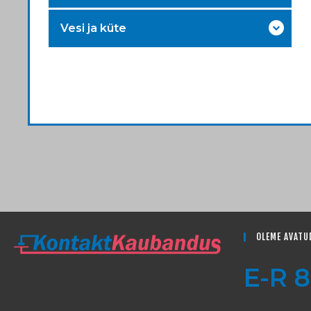
Vesi ja küte
OLEME AVATU
E-R 8