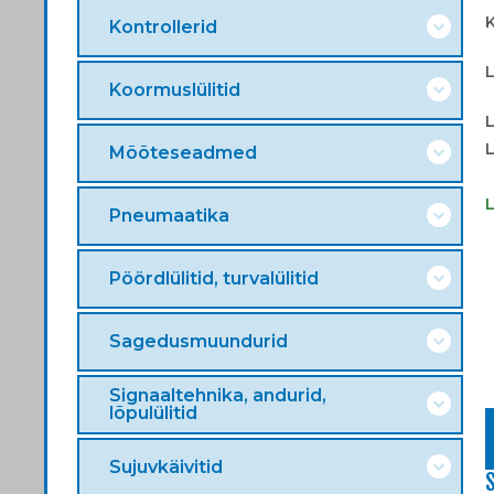
Kontrollerid
Koormuslülitid
Mõõteseadmed
Pneumaatika
Pöördlülitid, turvalülitid
Sagedusmuundurid
Signaaltehnika, andurid,
lõpulülitid
Sujuvkäivitid