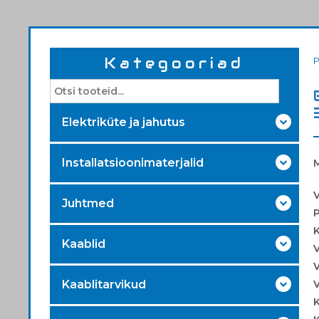
Kategooriad
Elektriküte ja jahutus
Installatsioonimaterjalid
V
Juhtmed
P
K
Kaablid
V
V
Kaablitarvikud
V
K