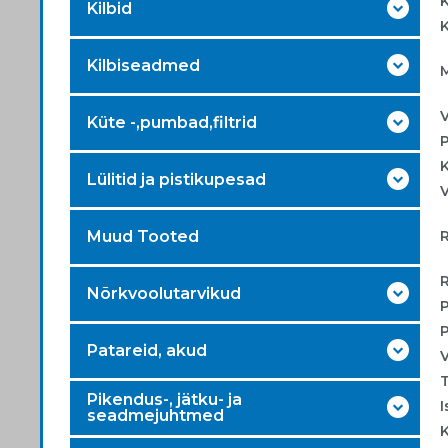
K
Kilbid
K
Kilbiseadmed
V
Küte -,pumbad,filtrid
P
K
Lülitid ja pistikupesad
V
Muud Tooted
R
Nõrkvoolutarvikud
P
P
Patareid, akud
V
T
Pikendus-, jätku- ja
I
seadmejuhtmed
K