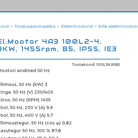
Pood
>
Tööstusautomaatika
>
Elektrimootorid
>
Kõik elektrimootor
El.Mootor 4A3 100L2-4,
3KW, 1455rpm, B5, IP55, IE3
Tootekood: 100L3KWB5
Mootori andmed 50 Hz
õimsus, 50 Hz (kW) 3
inge, 50 Hz (V) 230/400
iirus, 50 Hz (RPM) 1455
ool, 50 Hz, 230 V (A) 9,9
ool, 50 Hz, 400 V (A) 5,7
õimsustegur, 50 Hz (cos φ) 0,82
asutegur 50 Hz, 100 % 87,8