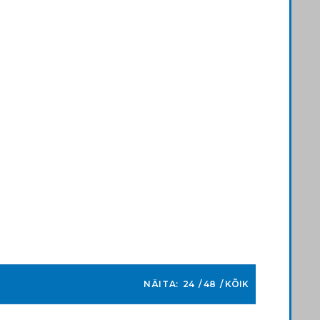
NÄITA:
24
48
KÕIK