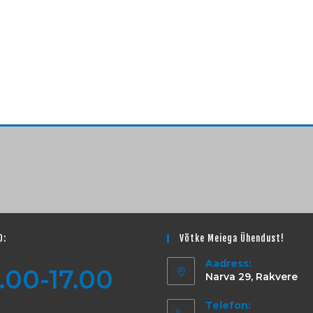
D:
Võtke Meiega Ühendust!
Aadress:
.00-17.00
Narva 29, Rakvere
Telefon: