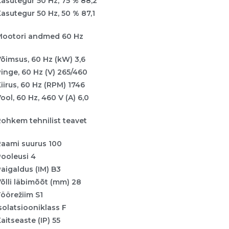
asutegur 50 Hz, 75 % 88,2
asutegur 50 Hz, 50 % 87,1
Mootori andmed 60 Hz
õimsus, 60 Hz (kW) 3,6
inge, 60 Hz (V) 265/460
iirus, 60 Hz (RPM) 1746
ool, 60 Hz, 460 V (A) 6,0
ohkem tehnilist teavet
Raami suurus 100
ooleusi 4
aigaldus (IM) B3
õlli läbimõõt (mm) 28
öörežiim S1
solatsiooniklass F
aitseaste (IP) 55