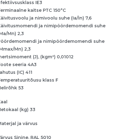
fektiivsusklass IE3
Terminaalne kaitse PTC 150°C
äivitusvoolu ja nimivoolu suhe (Ia/In) 7,6
Käivitusmomendi ja nimipöördemomendi suhe
Ma/Mn) 2,3
Pöördemomendi ja nimipöördemomendi suhe
(Mmax/Mn) 2,3
nertsimoment (J), (kgm²) 0,01012
Toote seeria 4A3
ahutus (IC) 411
Temperatuuritõusu klass F
elirõhk 53
Kaal
etokaal (kg) 33
aterjal ja värvus
ärvus Sinine, RAL 5010