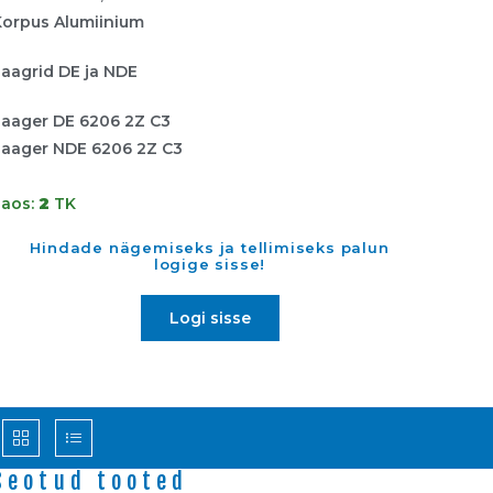
Korpus Alumiinium
Laagrid DE ja NDE
Laager DE 6206 2Z C3
Laager NDE 6206 2Z C3
Laos:
2
TK
Hindade nägemiseks ja tellimiseks palun
logige sisse!
Logi sisse
Seotud tooted