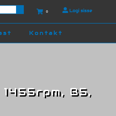
Logi sisse
0
ast
Kontakt
 1455rpm, B5,