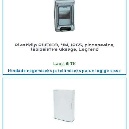
Plastkilp PLEXO3, 4M, IP65, pinnapealne,
läbipaistva uksega, Legrand
Tootekood:
601974
Laos:
6
TK
Hindade nägemiseks ja tellimiseks palun logige sisse