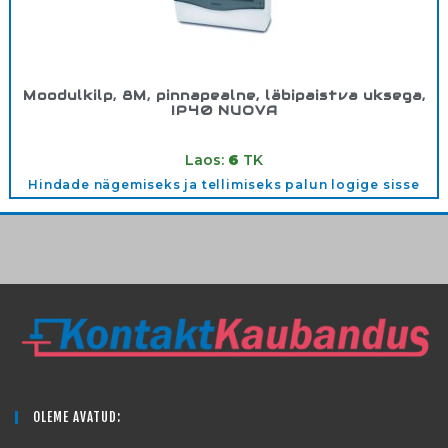
Moodulkilp, 8M, pinnapealne, läbipaistva uksega,
IP40 NUOVA
Tootekood:
3608OPT
Laos:
6
TK
Hindade nägemiseks ja tellimiseks palun logige sisse
OLEME AVATUD: