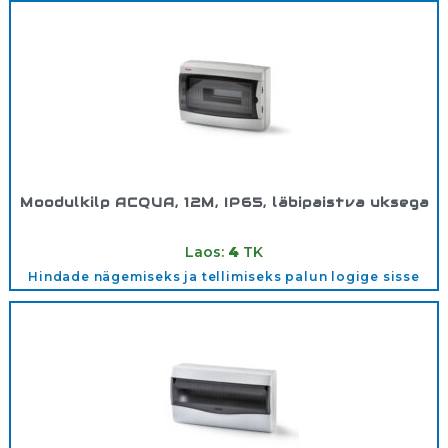
Moodulkilp ACQUA, 12M, IP65, läbipaistva uksega
Tootekood:
3912TOPT
Laos:
4
TK
Hindade nägemiseks ja tellimiseks palun logige sisse