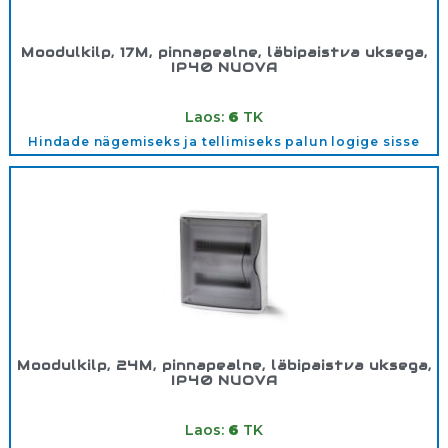
Moodulkilp, 17M, pinnapealne, läbipaistva uksega,
IP40 NUOVA
Tootekood:
3618OPT
Laos:
6
TK
Hindade nägemiseks ja tellimiseks palun logige sisse
Moodulkilp, 24M, pinnapealne, läbipaistva uksega,
IP40 NUOVA
Tootekood:
3624OPT
Laos:
6
TK