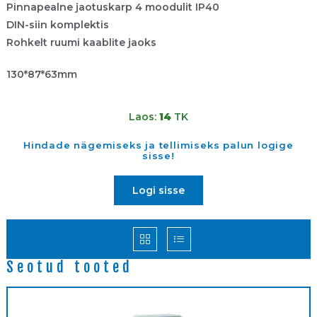
Pinnapealne jaotuskarp 4 moodulit IP40
DIN-siin komplektis
Rohkelt ruumi kaablite jaoks
130*87*63mm
Laos:
14
TK
Hindade nägemiseks ja tellimiseks palun logige
sisse!
Logi sisse
Seotud tooted