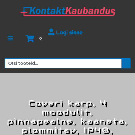
Logi sisse
0
Coveri karp, 4
moodulit,
pinnapealne, kaaneta,
plommitav, IP40,