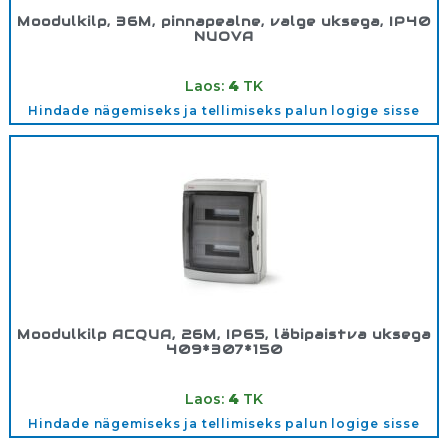
Moodulkilp, 36M, pinnapealne, valge uksega, IP40
NUOVA
Tootekood:
3836OPT
Laos:
4
TK
Hindade nägemiseks ja tellimiseks palun logige sisse
Moodulkilp ACQUA, 26M, IP65, läbipaistva uksega
409*307*150
Tootekood:
3926TOPT
Laos:
4
TK
Hindade nägemiseks ja tellimiseks palun logige sisse