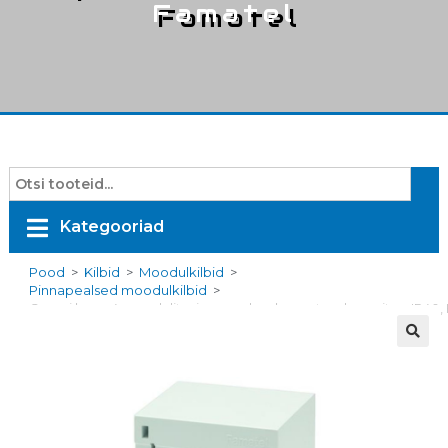
Famatel
Kategooriad
Pood
>
Kilbid
>
Moodulkilbid
>
Pinnapealsed moodulkilbid
>
Coveri karp, 4 moodulit, pinnapealne, kaaneta, plommitav, IP40,