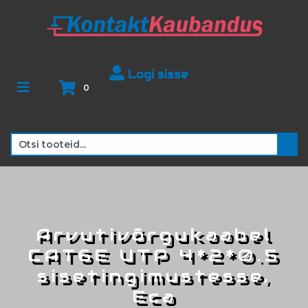
Logi sisse
0
Arvutivõrgukaabel
CAT6E UTP 4*2*0.5
sisetingimustesse,
Eca