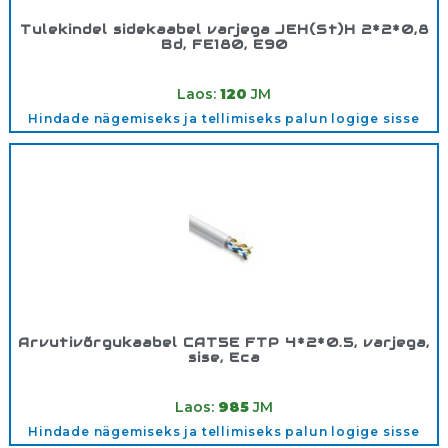
Tulekindel sidekaabel varjega JEH(St)H 2*2*0,8
Bd, FE180, E90
Tootekood:
JEH(ST)H2*2*0.8
Laos:
120
JM
Hindade nägemiseks ja tellimiseks palun logige sisse
Arvutivõrgukaabel CAT5E FTP 4*2*0.5, varjega,
sise, Eca
Tootekood:
FTP4*2*0.5SISE
Laos:
985
JM
Hindade nägemiseks ja tellimiseks palun logige sisse