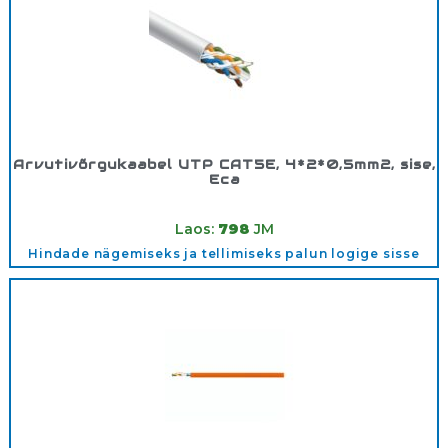
Arvutivõrgukaabel UTP CAT5E, 4*2*0,5mm2, sise,
Eca
Tootekood:
UTP4*2*0.5SISE
Laos:
798
JM
Hindade nägemiseks ja tellimiseks palun logige sisse