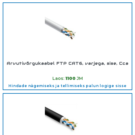
Arvutivõrgukaabel FTP CAT6, varjega, sise, Cca
Tootekood:
FTPCAT6CCASISE
Laos:
1100
JM
Hindade nägemiseks ja tellimiseks palun logige sisse