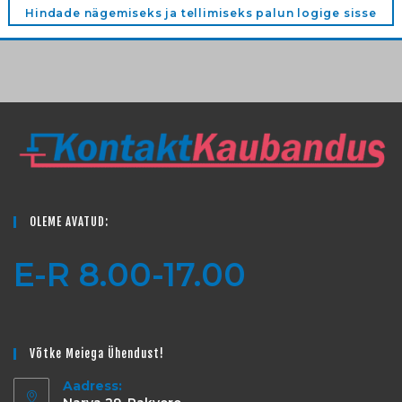
Hindade nägemiseks ja tellimiseks palun logige sisse
OLEME AVATUD:
E-R 8.00-17.00
Võtke Meiega Ühendust!
Aadress: