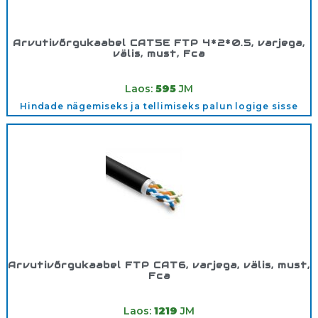
Arvutivõrgukaabel CAT5E FTP 4*2*0.5, varjega,
välis, must, Fca
Tootekood:
FTP4*2*0.5VÄLIS
Laos:
595
JM
Hindade nägemiseks ja tellimiseks palun logige sisse
Arvutivõrgukaabel FTP CAT6, varjega, välis, must,
Fca
Tootekood:
FTPCAT6VÄLI
Laos:
1219
JM