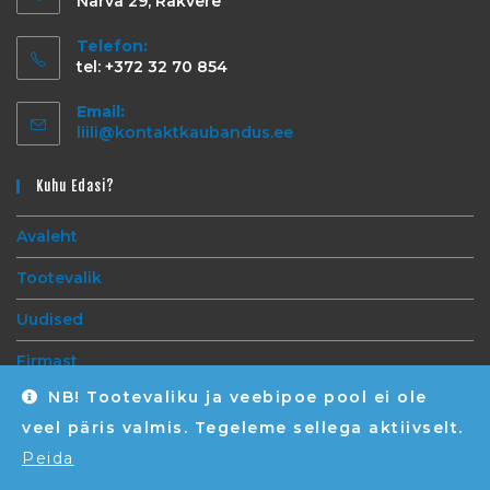
Narva 29, Rakvere
Telefon:
tel: +372 32 70 854
Email:
liili@kontaktkaubandus.ee
Kuhu Edasi?
Avaleht
Tootevalik
Uudised
Firmast
NB! Tootevaliku ja veebipoe pool ei ole
Kontakt
veel päris valmis. Tegeleme sellega aktiivselt.
Peida