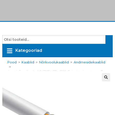
Kategooriad
Pood
>
Kaablid
>
Nõrkvoolukaablid
>
Andmesidekaablid
>
Arvutivõrgukaabel CAT6E UTP 4*2*0.5 sisetingimustesse, Eca