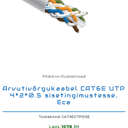
Pildid on illustratiivsed
Arvutivõrgukaabel CAT6E UTP
4*2*0.5 sisetingimustesse,
Eca
Tootekood: CAT6EUTPSISE
Laos:
1078
JM