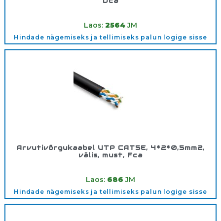
Dca
Tootekood:
UTP6-GM-LSZH
Laos:
2564
JM
Hindade nägemiseks ja tellimiseks palun logige sisse
Arvutivõrgukaabel UTP CAT5E, 4*2*0,5mm2,
välis, must, Fca
Tootekood:
UTP4*2*0.5VÄLIS
Laos:
686
JM
Hindade nägemiseks ja tellimiseks palun logige sisse