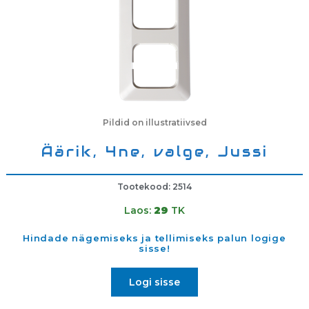
Pildid on illustratiivsed
Äärik, 4ne, valge, Jussi
Tootekood: 2514
Laos:
29
TK
Hindade nägemiseks ja tellimiseks palun logige
sisse!
Logi sisse