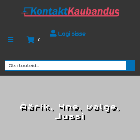
Logi sisse
0
Äärik, 4ne, valge,
Jussi