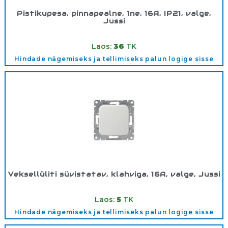
Pistikupesa, pinnapealne, 1ne, 16A, IP21, valge,
Jussi
Tootekood:
20EAKS
Laos:
36
TK
Hindade nägemiseks ja tellimiseks palun logige sisse
Veksellüliti süvistatav, klahviga, 16A, valge, Jussi
Tootekood:
1066U
Laos:
5
TK
Hindade nägemiseks ja tellimiseks palun logige sisse