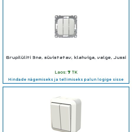
Grupilüliti 3ne, süvistatav, klahviga, valge, Jussi
Tootekood:
10631U
Laos:
7
TK
Hindade nägemiseks ja tellimiseks palun logige sisse