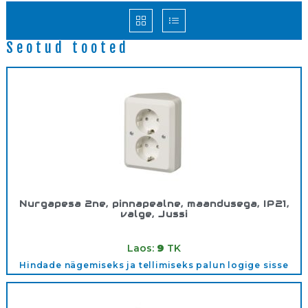
Seotud tooted
Nurgapesa 2ne, pinnapealne, maandusega, IP21,
valge, Jussi
Tootekood:
402EA.E
Laos:
9
TK
Hindade nägemiseks ja tellimiseks palun logige sisse